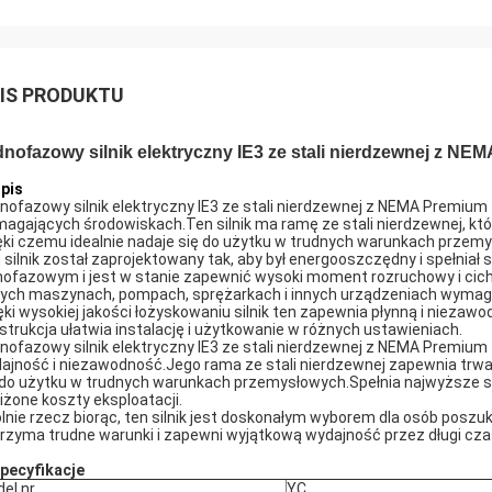
IS PRODUKTU
nofazowy silnik elektryczny IE3 ze stali nierdzewnej z NE
Opis
nofazowy silnik elektryczny IE3 ze stali nierdzewnej z NEMA Premium 
agających środowiskach.Ten silnik ma ramę ze stali nierdzewnej, któ
ęki czemu idealnie nadaje się do użytku w trudnych warunkach przem
 silnik został zaprojektowany tak, aby był energooszczędny i spełnia
nofazowym i jest w stanie zapewnić wysoki moment rozruchowy i cichą
ych maszynach, pompach, sprężarkach i innych urządzeniach wymagaj
ęki wysokiej jakości łożyskowaniu silnik ten zapewnia płynną i niezaw
strukcja ułatwia instalację i użytkowanie w różnych ustawieniach.
nofazowy silnik elektryczny IE3 ze stali nierdzewnej z NEMA Premium
ajność i niezawodność.Jego rama ze stali nierdzewnej zapewnia trwało
 do użytku w trudnych warunkach przemysłowych.Spełnia najwyższe s
iżone koszty eksploatacji.
lnie rzecz biorąc, ten silnik jest doskonałym wyborem dla osób poszu
rzyma trudne warunki i zapewni wyjątkową wydajność przez długi cza
Specyfikacje
el nr.
YC