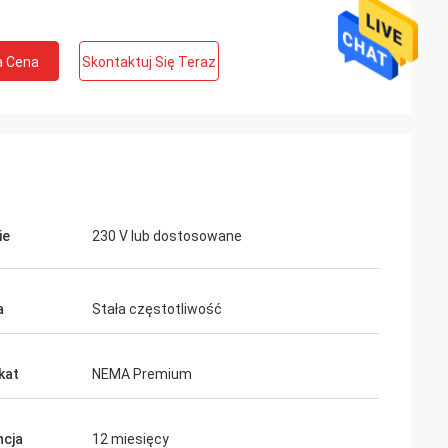
a Cena
Skontaktuj Się Teraz
ie
230 V lub dostosowane
a
Stała częstotliwość
kat
NEMA Premium
cja
12 miesięcy