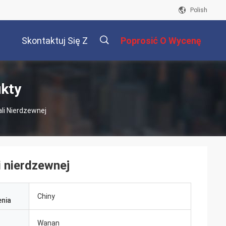
Polish
Skontaktuj Się Z
Poprosić O Wycenę
Nami
描
ukty
ali Nierdzewnej
述
i nierdzewnej
Chiny
nia
Wanan