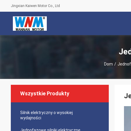
Jingxian Kaiwen Motor Co., Ltd
Jed
Dom
/
Jednof
Wszystkie Produkty
Je
Silnik elektryczny o wysokiej
wydajności
Jednofazowe silniki elektryczne