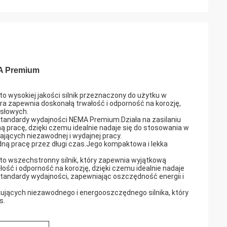
MA Premium
to wysokiej jakości silnik przeznaczony do użytku w
ra zapewnia doskonałą trwałość i odporność na korozję,
ysłowych.
ł standardy wydajności NEMA Premium.Działa na zasilaniu
 pracę, dzięki czemu idealnie nadaje się do stosowania w
ących niezawodnej i wydajnej pracy.
odną pracę przez długi czas.Jego kompaktowa i lekka
 to wszechstronny silnik, który zapewnia wyjątkową
ść i odporność na korozję, dzięki czemu idealnie nadaje
tandardy wydajności, zapewniając oszczędność energii i
kujących niezawodnego i energooszczędnego silnika, który
s.