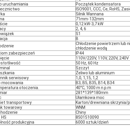
b uruchamiania
Początek kondensatora
ecznictwo
ISO9001, CCC, Ce, RoHS, Zas
rka
Silnik Wannana
ma
71mm-132mm
ście
0,12 kW-3,7 kW
acy
2, 4, 6
owiązek
S1
lacja
B
Chłodzenie powietrzem lub 
odzenie
chłodzenie wodą
iom zabezpieczeń
IP44
ięcie
110V/220V, 110V, 220V, 240V
stotliwość
50 Hz, 60 Hz
minal
Szczyt
szkania
Żeliwo lub aluminium
nnik serwisowy
1,0, 1,15, 1,2
p mocowania
B3, B5, B35, B14, B34
peratura otoczenia.
40°C, 1000 m n.p.m
miar
281*139*180mm
c
Ułamkowa moc
iet transportowy
Karton/drewniana skrzynia/p
k towarowy
WNM
hodzenie
Chiny
 HS
8501510090
lność produkcyjna
6000 sztuk/dzień