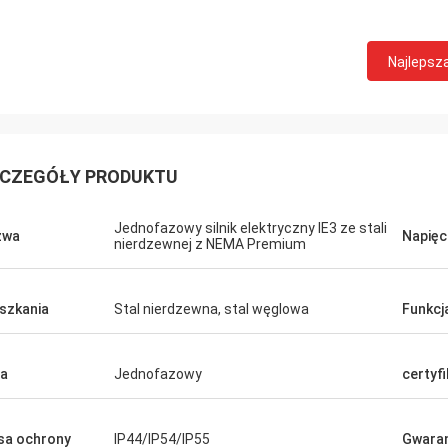
Najlepsz
CZEGÓŁY PRODUKTU
Jednofazowy silnik elektryczny IE3 ze stali
zwa
Napięc
nierdzewnej z NEMA Premium
szkania
Stal nierdzewna, stal węglowa
Funkcj
a
Jednofazowy
certyfi
sa ochrony
IP44/IP54/IP55
Gwaran