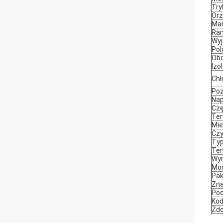
Try
Orz
Ma
Ra
Wyj
Pol
Ob
Izo
Chł
Poz
Nap
Czę
Ter
Mie
Czy
Ty
Tem
Wy
Mo
Pak
Zna
Poc
Kod
Zdo