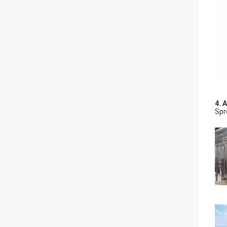
4. 
Sprę