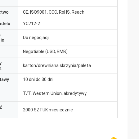
ctwo
CE, ISO9001, CCC, RoHS, Reach
odelu
YC712-2
e
Do negocjacji
ie
Negotiable (USD, RMB)
y
karton/drewniana skrzynia/paleta
a
tawy
10 dni do 30 dni
T/T, Western Union, akredytywy
ć
2000 SZTUK miesięcznie