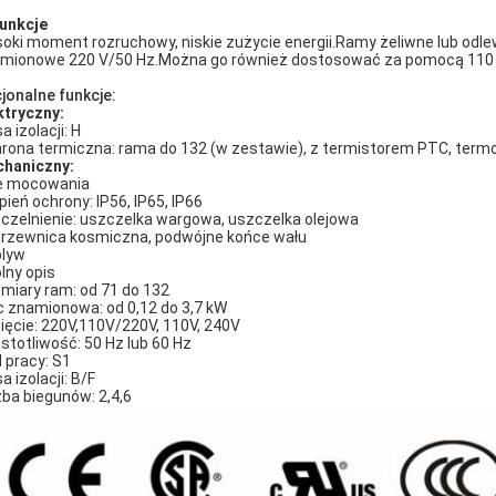
Funkcje
oki moment rozruchowy, niskie zużycie energii.Ramy żeliwne lub od
mionowe 220 V/50 Hz.Można go również dostosować za pomocą 110 V/2
jonalne funkcje:
ktryczny:
a izolacji: H
rona termiczna: rama do 132 (w zestawie), z termistorem PTC, ter
haniczny:
e mocowania
pień ochrony: IP56, IP65, IP66
czelnienie: uszczelka wargowa, uszczelka olejowa
rzewnica kosmiczna, podwójne końce wału
lyw
lny opis
miary ram: od 71 do 132
 znamionowa: od 0,12 do 3,7 kW
ięcie: 220V,110V/220V, 110V, 240V
stotliwość: 50 Hz lub 60 Hz
l pracy: S1
a izolacji: B/F
zba biegunów: 2,4,6