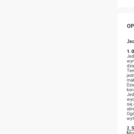
OP
Jed
1. 
Jed
wym
dzi
Ten
jed
mał
Dzi
kon
Jed
wyd
się
obn
Ogó
wyt
2. 
Mod