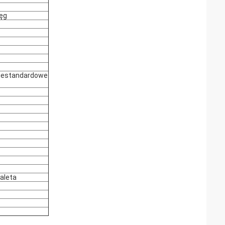
ięg
niestandardowe
aleta