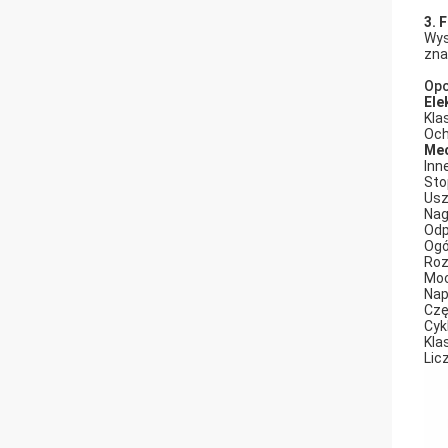
3. 
Wys
zna
Opc
Ele
Klas
Och
Mec
Inn
Sto
Usz
Nag
Odp
Ogó
Roz
Moc
Nap
Czę
Cyk
Klas
Lic