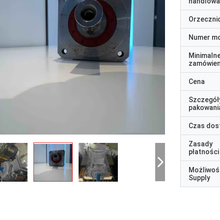
handlowa
Orzeczni
Numer m
Minimaln
zamówien
Cena
Szczegół
pakowani
Czas dos
Zasady
płatności
Możliwoś
Supply