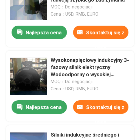
MOQ：Do negocjacji
Cena：USD, RMB, EURO
Silniki indukcyjne wysokiego napięcia
Najlepsza cena
Skontaktuj się z
Silniki elektryczne przeciwwybuchowe
nami
Silniki elektryczne prądu stałego
Wysokonapięciowy indukcyjny 3-
fazowy silnik elektryczny
Wodoodporny o wysokiej
Silnik elektryczny o zmiennej prędkości
wydajności do sprężarek
MOQ：Do negocjacji
Cena：USD, RMB, EURO
Silniki synchroniczne z magnesami trwałymi
Najlepsza cena
Skontaktuj się z
Specjalne silniki elektryczne
nami
Silniki indukcyjne średniego i
przetwornica częstotliwości