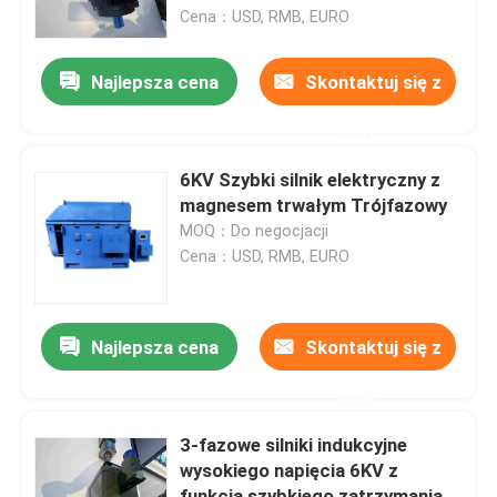
Cena：USD, RMB, EURO
Produkty
Najlepsza cena
Skontaktuj się z
nami
Filmy
6KV Szybki silnik elektryczny z
Silnik elektryczny o wysokiej wydajności
magnesem trwałym Trójfazowy
MOQ：Do negocjacji
Cena：USD, RMB, EURO
Jednofazowe silniki elektryczne
Silniki elektryczne trójfazowe
Najlepsza cena
Skontaktuj się z
nami
Silniki elektryczne niskiego napięcia
3-fazowe silniki indukcyjne
wysokiego napięcia 6KV z
Silnik indukcyjny średniego napięcia
funkcją szybkiego zatrzymania