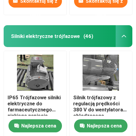
Skontaktuj się z
Skontaktuj się z
nami
nami
Silniki elektryczne trójfazowe
(46)
IP65 Trójfazowe silniki
Silnik trójfazowy z
elektryczne do
regulacją prędkości
farmaceutycznego
380 V do wentylatora
niskiego napięcia
chłodzącego
Najlepsza cena
Najlepsza cena