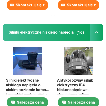
Skontaktuj się z
Skontaktuj się z
nami
nami
Silniki elektryczne niskiego napięcia
(16)
Silniki elektryczne
Antykorozyjny silnik
niskiego napięcia o
elektryczny IE4
niskim poziomie hałasu
Niskonapięciowe
i wysokiej wydajności z
aluminiowe żeliwo
certyfikatem CE
Najlepsza cena
Najlepsza cena