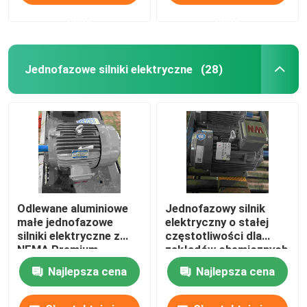
nami
nami
Jednofazowe silniki elektryczne
(28)
Odlewane aluminiowe
Jednofazowy silnik
małe jednofazowe
elektryczny o stałej
silniki elektryczne z
częstotliwości dla
NEMA Premium
zakładów chemicznych
z CE
Najlepsza cena
Najlepsza cena