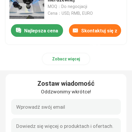
MOQ：Do negocjacji
Cena：USD, RMB, EURO
Silniki indukcyjne wysokiego napięcia
Najlepsza cena
Skontaktuj się z
Silniki elektryczne przeciwwybuchowe
nami
Silniki elektryczne prądu stałego
Zobacz więcej
Silnik elektryczny o zmiennej prędkości
Zostaw wiadomość
Silniki synchroniczne z magnesami trwałymi
Oddzwonimy wkrótce!
Specjalne silniki elektryczne
przetwornica częstotliwości