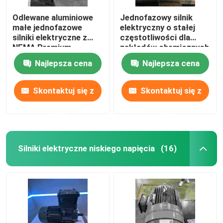
Odlewane aluminiowe
Jednofazowy silnik
małe jednofazowe
elektryczny o stałej
silniki elektryczne z
częstotliwości dla
NEMA Premium
zakładów chemicznych
z CE
Najlepsza cena
Najlepsza cena
Skontaktuj się z
Skontaktuj się z
nami
nami
Silniki elektryczne niskiego napięcia
(16)