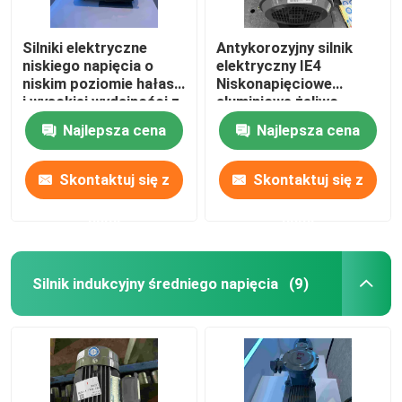
Silniki elektryczne
Antykorozyjny silnik
niskiego napięcia o
elektryczny IE4
niskim poziomie hałasu
Niskonapięciowe
i wysokiej wydajności z
aluminiowe żeliwo
certyfikatem CE
Najlepsza cena
Najlepsza cena
Skontaktuj się z
Skontaktuj się z
nami
nami
Silnik indukcyjny średniego napięcia
(9)