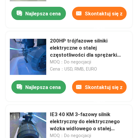
Najlepsza cena
Skontaktuj się z
nami
200HP trójfazowe silniki
elektryczne o stałej
częstotliwości dla sprężarki
powietrza
MOQ：Do negocjacji
Cena：USD, RMB, EURO
Najlepsza cena
Skontaktuj się z
Dom
nami
IE3 40 KM 3-fazowy silnik
O nas
elektryczny do elektrycznego
wózka widłowego o stałej
częstotliwości
Łączność
MOQ：Do negocjacji