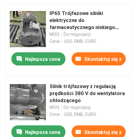
IP65 Trójfazowe silniki
elektryczne do
farmaceutycznego niskiego
napięcia
MOQ：Do negocjacji
Cena：USD, RMB, EURO
Najlepsza cena
Skontaktuj się z
nami
Silnik trójfazowy z regulacją
prędkości 380 V do wentylatora
chłodzącego
MOQ：Do negocjacji
Cena：USD, RMB, EURO
Najlepsza cena
Skontaktuj się z