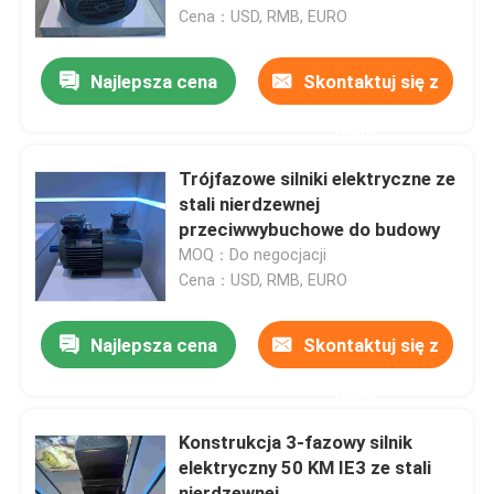
Cena：USD, RMB, EURO
Produkty
Najlepsza cena
Skontaktuj się z
nami
Filmy
Trójfazowe silniki elektryczne ze
Silnik elektryczny o wysokiej wydajności
stali nierdzewnej
przeciwwybuchowe do budowy
MOQ：Do negocjacji
Jednofazowe silniki elektryczne
Cena：USD, RMB, EURO
Silniki elektryczne trójfazowe
Najlepsza cena
Skontaktuj się z
nami
Silniki elektryczne niskiego napięcia
Konstrukcja 3-fazowy silnik
elektryczny 50 KM IE3 ze stali
Silnik indukcyjny średniego napięcia
nierdzewnej