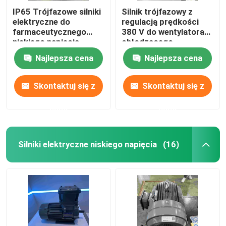
IP65 Trójfazowe silniki
Silnik trójfazowy z
elektryczne do
regulacją prędkości
farmaceutycznego
380 V do wentylatora
niskiego napięcia
chłodzącego
Najlepsza cena
Najlepsza cena
Skontaktuj się z
Skontaktuj się z
nami
nami
Silniki elektryczne niskiego napięcia
(16)