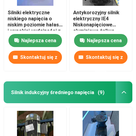
Silniki elektryczne
Antykorozyjny silnik
niskiego napięcia o
elektryczny IE4
niskim poziomie hałasu
Niskonapięciowe
i wysokiej wydajności z
aluminiowe żeliwo
certyfikatem CE
Najlepsza cena
Najlepsza cena
Skontaktuj się z
Skontaktuj się z
nami
nami
Silnik indukcyjny średniego napięcia
(9)