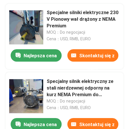
Specjalne silniki elektryczne 230
V Pionowy wał drążony z NEMA
Premium
MOQ：Do negocjacji
Cena：USD, RMB, EURO
Najlepsza cena
Skontaktuj się z
nami
Specjalny silnik elektryczny ze
stali nierdzewnej odporny na
kurz NEMA Premium do
żywności
MOQ：Do negocjacji
Cena：USD, RMB, EURO
Najlepsza cena
Skontaktuj się z