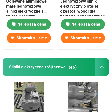
Odlewane aluminiowe
Jednofazowy silnik
małe jednofazowe
elektryczny o stałej
silniki elektryczne z
częstotliwości dla
NEMA Premium
zakładów chemicznych
z CE
Najlepsza cena
Najlepsza cena
Skontaktuj się z
Skontaktuj się z
nami
nami
Silniki elektryczne trójfazowe
(46)