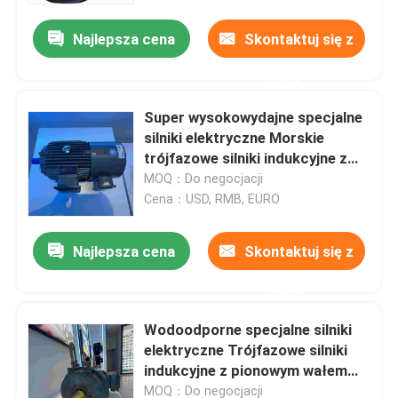
Najlepsza cena
Skontaktuj się z
nami
Super wysokowydajne specjalne
silniki elektryczne Morskie
trójfazowe silniki indukcyjne z
CCS
MOQ：Do negocjacji
Cena：USD, RMB, EURO
Najlepsza cena
Skontaktuj się z
Dom
nami
Wodoodporne specjalne silniki
O nas
elektryczne Trójfazowe silniki
indukcyjne z pionowym wałem
drążonym
Łączność
MOQ：Do negocjacji