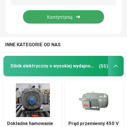
Silniki indukcyjne wysokiego napięcia
Silniki elektryczne przeciwwybuchowe
INNE KATEGORIE OD NAS
Silniki elektryczne prądu stałego
Silnik elektryczny o wysokiej wydajności
(55)
Silnik elektryczny o zmiennej prędkości
Silniki synchroniczne z magnesami trwałymi
Specjalne silniki elektryczne
przetwornica częstotliwości
Dokładne hamowanie
Prąd przemienny 450 V