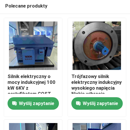
Polecane produkty
Silnik elektryczny o
Trójfazowy silnik
mocy indukcyjnej 100
elektryczny indukcyjny
kW 6KV z
wysokiego napięcia
Dom
certyfikatem GOST
Niskie wibracje
Wyślij zapytanie
Wyślij zapytanie
Produkty
Filmy