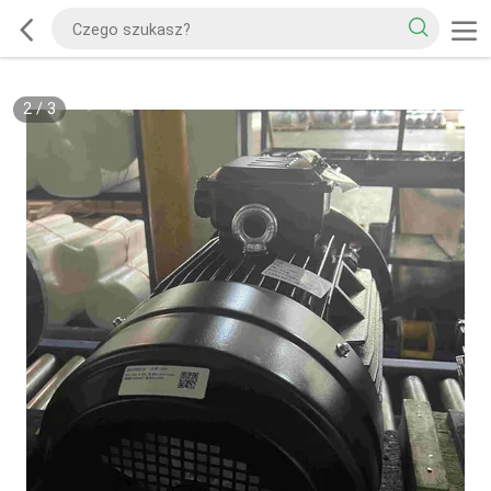
2
/
3