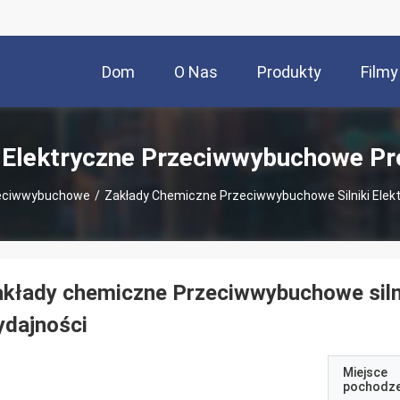
Dom
O Nas
Produkty
Filmy
i Elektryczne Przeciwwybuchowe P
rzeciwwybuchowe
/
Zakłady Chemiczne Przeciwwybuchowe Silniki Elekt
kłady chemiczne Przeciwwybuchowe silni
ydajności
Miejsce
pochodze