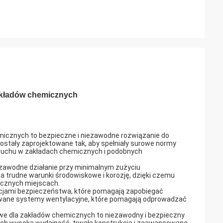
akładów chemicznych
icznych to bezpieczne i niezawodne rozwiązanie do
stały zaprojektowane tak, aby spełniały surowe normy
ybuchu w zakładach chemicznych i podobnych
iezawodne działanie przy minimalnym zużyciu
na trudne warunki środowiskowe i korozję, dzięki czemu
iecznych miejscach.
kcjami bezpieczeństwa, które pomagają zapobiegać
wane systemy wentylacyjne, które pomagają odprowadzać
owe dla zakładów chemicznych to niezawodny i bezpieczny