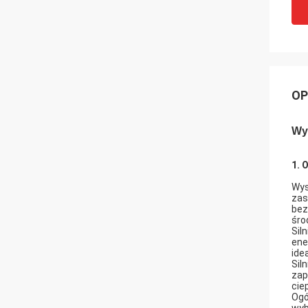
OP
Wy
1. 
Wys
zas
bez
śro
Sil
ene
ide
Sil
zap
cie
Ogó