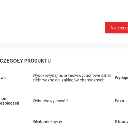
Najlepsz
CZEGÓŁY PRODUKTU
Wysokowydajne, przeciwwybuchowe silniki
zwa
Wydaj
elektryczne dla zakładów chemicznych
ziom
Wybuchowy dowód
Faza
ezpieczeń
Silnik indukcyjny
Stoso