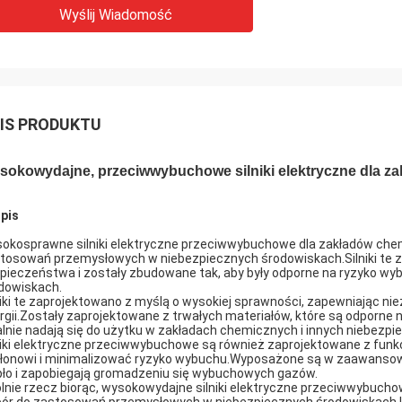
Wyślij Wiadomość
IS PRODUKTU
sokowydajne, przeciwwybuchowe silniki elektryczne dla z
Opis
okosprawne silniki elektryczne przeciwwybuchowe dla zakładów chem
tosowań przemysłowych w niebezpiecznych środowiskach.Silniki te zo
pieczeństwa i zostały zbudowane tak, aby były odporne na ryzyko w
dowiskach.
niki te zaprojektowano z myślą o wysokiej sprawności, zapewniając n
rgii.Zostały zaprojektowane z trwałych materiałów, które są odporne 
alnie nadają się do użytku w zakładach chemicznych i innych niebezp
niki elektryczne przeciwwybuchowe są również zaprojektowane z fun
łonowi i minimalizować ryzyko wybuchu.Wyposażone są w zaawanso
pło i zapobiegają gromadzeniu się wybuchowych gazów.
lnie rzecz biorąc, wysokowydajne silniki elektryczne przeciwwybuch