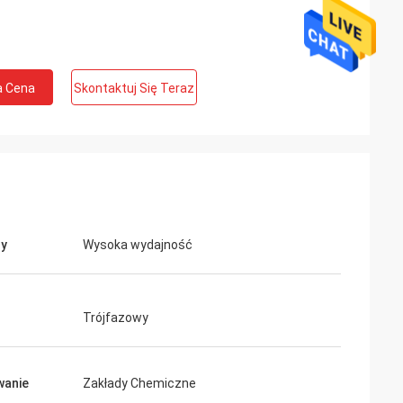
a Cena
Skontaktuj Się Teraz
ny
Wysoka wydajność
Trójfazowy
wanie
Zakłady Chemiczne