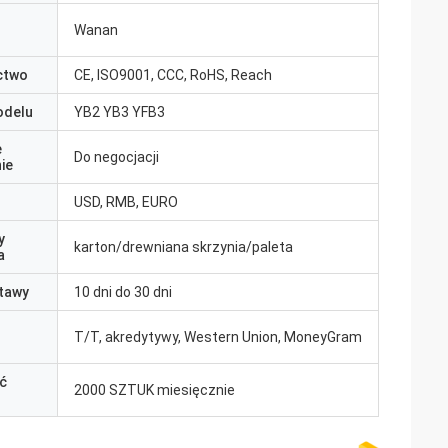
Wanan
ctwo
CE, ISO9001, CCC, RoHS, Reach
odelu
YB2 YB3 YFB3
e
Do negocjacji
ie
USD, RMB, EURO
y
karton/drewniana skrzynia/paleta
a
tawy
10 dni do 30 dni
T/T, akredytywy, Western Union, MoneyGram
ć
2000 SZTUK miesięcznie