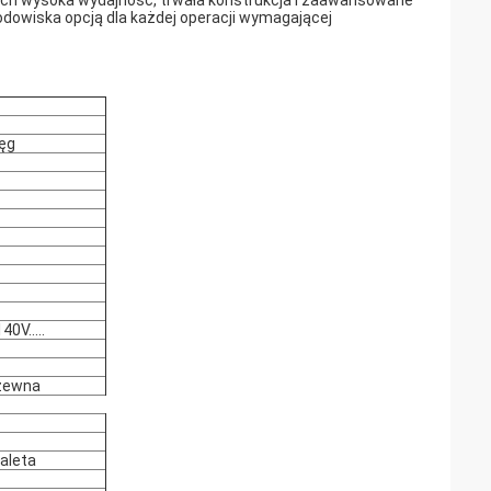
ch wysoka wydajność, trwała konstrukcja i zaawansowane
rodowiska opcją dla każdej operacji wymagającej
ięg
0V.....
dzewna
aleta