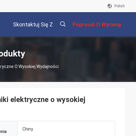
Polish
Skontaktuj Się Z
Poprosić O Wycenę
Nami
描
rodukty
ryczne O Wysokiej Wydajności
述
ki elektryczne o wysokiej
Chiny
nia