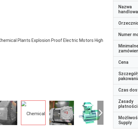
Nazwa
handlowa
Orzeczni
Numer m
Minimaln
zamówien
Cena
Szczegół
pakowani
Czas dos
Zasady
płatności
Możliwoś
Supply