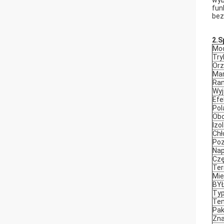
wyb
fun
bez
2.
S
Mod
Try
Orz
Ma
Ra
Wyj
Ef
Pol
Ob
Izo
Chł
Poz
Nap
Czę
Ter
Mie
BY
Ty
Tem
Pak
Zna