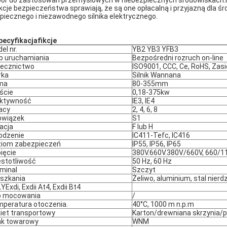
ór do zastosowań przemysłowych w niebezpiecznych środowiskach.I
kcje bezpieczeństwa sprawiają, że są one opłacalną i przyjazną dla ś
piecznego i niezawodnego silnika elektrycznego.
pecyfikacja
fikcje
el nr.
YB2 YB3 YFB3
b uruchamiania
Bezpośredni rozruch on-line
ecznictwo
ISO9001, CCC, Ce, RoHS, Zas
rka
Silnik Wannana
ma
80-355mm
ście
0,18-375kw
ektywność
IE3, IE4
acy
2, 4, 6, 8
owiązek
S1
lacja
F lub H
odzenie
IC411-Tefc, IC416
iom zabezpieczeń
IP55, IP56, IP65
ięcie
380V.660V.380V/660V, 660/114
stotliwość
50 Hz, 60 Hz
minal
Szczyt
szkania
Żeliwo, aluminium, stal nier
ŁY
Exdi, Exdii At4, Exdii Bt4
p mocowania
/
peratura otoczenia.
40°C, 1000 m n.p.m
iet transportowy
Karton/drewniana skrzynia/p
k towarowy
WNM