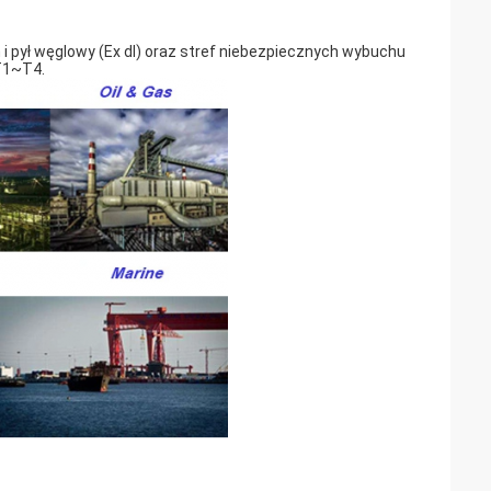
 pył węglowy (Ex dI) oraz stref niebezpiecznych wybuchu
 T1~T4.