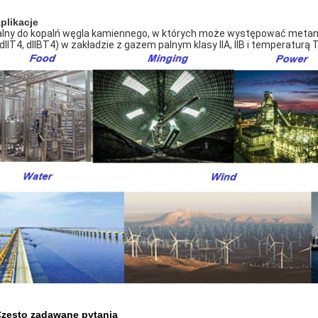
Aplikacje
alny do kopalń węgla kamiennego, w których może występować metan i
 dIIT4, dIIBT4) w zakładzie z gazem palnym klasy IIA, IIB i temperaturą
Często zadawane pytania