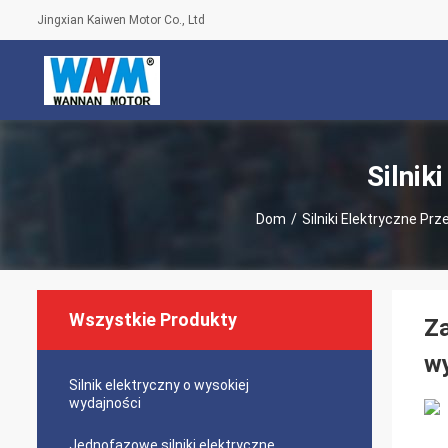
Jingxian Kaiwen Motor Co., Ltd
Silnik
Dom
/
Silniki Elektryczne P
Wszystkie Produkty
Za
w
Silnik elektryczny o wysokiej
wydajności
Jednofazowe silniki elektryczne