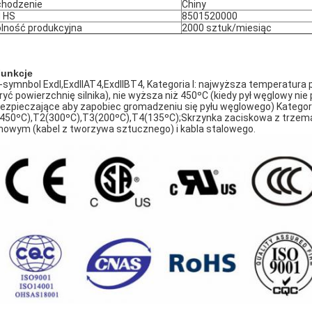
hodzenie
Chiny
 HS
8501520000
lność produkcyjna
2000 sztuk/miesiąc
Funkcje
-symnbol ExdI,ExdIIAT4,ExdIIBT4, Kategoria I: najwyższa temperatura
ryć powierzchnię silnika), nie wyższa niż 450ºC (kiedy pył węglowy ni
ezpieczające aby zapobiec gromadzeniu się pyłu węglowego) Kategori
450ºC),T2(300ºC),T3(200ºC),T4(135ºC);Skrzynka zaciskowa z trzema
owym (kabel z tworzywa sztucznego) i kabla stalowego.