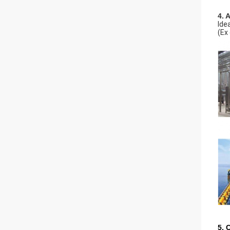
4. 
Ide
(Ex
5. 