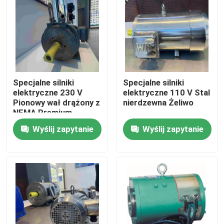
Produkty
Filmy
Specjalne silniki
Specjalne silniki
Silnik elektryczny o wysokiej wydajności
elektryczne 230 V
elektryczne 110 V Stal
Pionowy wał drążony z
nierdzewna Żeliwo
NEMA Premium
Jednofazowe silniki elektryczne
Wyślij zapytanie
Wyślij zapytanie
Silniki elektryczne trójfazowe
Silniki elektryczne niskiego napięcia
Silnik indukcyjny średniego napięcia