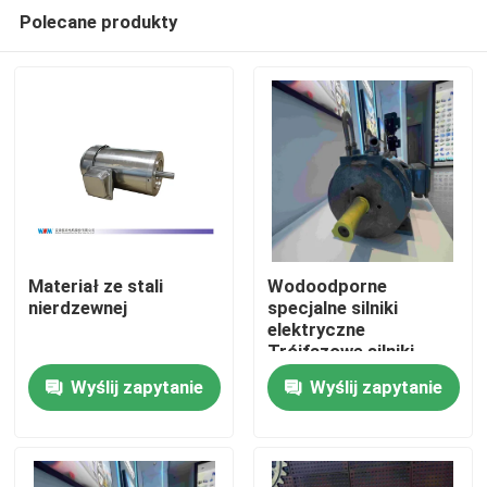
Polecane produkty
Materiał ze stali
Wodoodporne
nierdzewnej
specjalne silniki
elektryczne
Dom
Trójfazowe silniki
indukcyjne z pionowym
Wyślij zapytanie
Wyślij zapytanie
wałem drążonym
O nas
Łączność