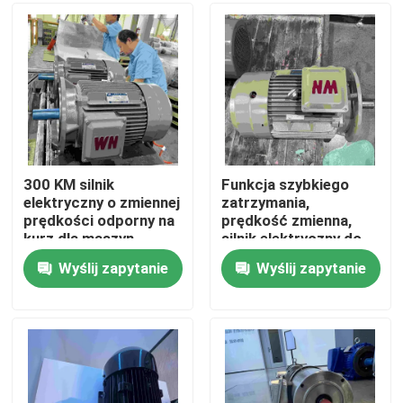
O nas
Wycieczka po fabryce
Kontrola jakości
300 KM silnik
Funkcja szybkiego
elektryczny o zmiennej
zatrzymania,
prędkości odporny na
prędkość zmienna,
Skontaktuj się z nami
kurz dla maszyn
silnik elektryczny do
transportowych
prasy kującej
Wyślij zapytanie
Wyślij zapytanie
Poprosić o wycenę
Silnik elektryczny o wysokiej wydajności
Jednofazowe silniki elektryczne