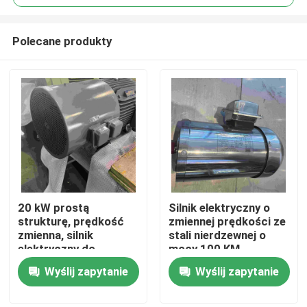
Polecane produkty
20 kW prostą
Silnik elektryczny o
Dom
strukturę, prędkość
zmiennej prędkości ze
zmienna, silnik
stali nierdzewnej o
elektryczny do
mocy 100 KM
Produkty
maszyny do pakowania
Wyślij zapytanie
Wyślij zapytanie
Filmy