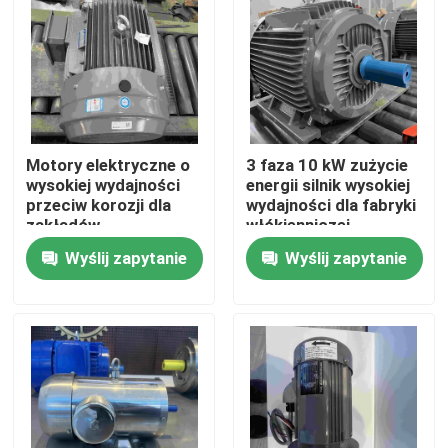
Produkty
Filmy
Motory elektryczne o
3 faza 10 kW zużycie
Silnik elektryczny o wysokiej wydajności
wysokiej wydajności
energii silnik wysokiej
przeciw korozji dla
wydajności dla fabryki
zakładów
włókienniczej
chemicznych
Jednofazowe silniki elektryczne
Wyślij zapytanie
Wyślij zapytanie
Silniki elektryczne trójfazowe
Silniki elektryczne niskiego napięcia
Silnik indukcyjny średniego napięcia