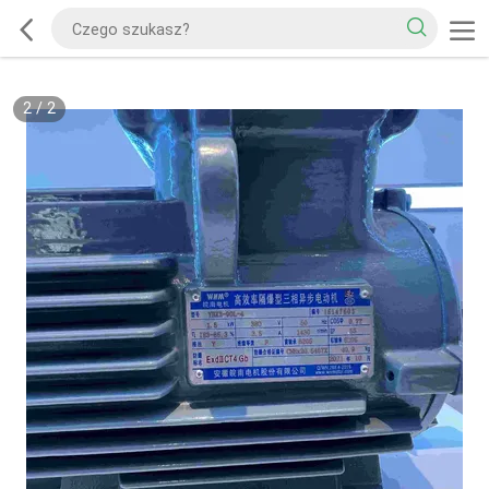
2
/
2