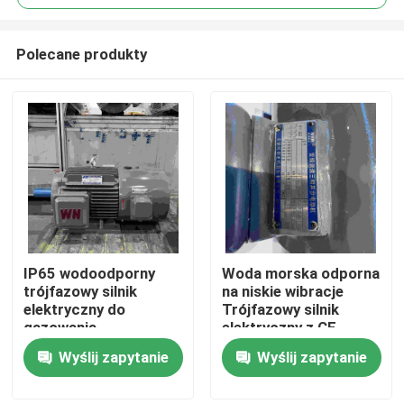
Polecane produkty
IP65 wodoodporny
Woda morska odporna
Dom
trójfazowy silnik
na niskie wibracje
elektryczny do
Trójfazowy silnik
gazowania
elektryczny z CE
O nas
Wyślij zapytanie
Wyślij zapytanie
Łączność