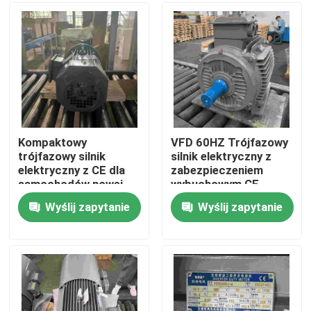
Produkty
Filmy
Silnik elektryczny o wysokiej wydajności
Kompaktowy
VFD 60HZ Trójfazowy
trójfazowy silnik
silnik elektryczny z
elektryczny z CE dla
zabezpieczeniem
Jednofazowe silniki elektryczne
samochodów nowej
wybuchowym CE
energii
Wyślij zapytanie
Wyślij zapytanie
Silniki elektryczne trójfazowe
Silniki elektryczne niskiego napięcia
Silnik indukcyjny średniego napięcia