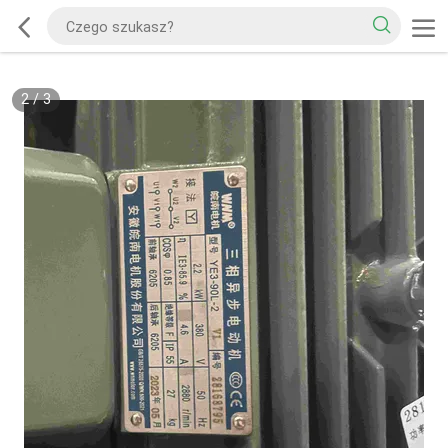
2
/
3