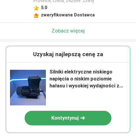
Province, China, 242599. ,Chiny
5.0
zweryfikowane Dostawca
Zobacz więcej
Uzyskaj najlepszą cenę za
Silniki elektryczne niskiego
napięcia o niskim poziomie
hałasu i wysokiej wydajności z
certyfikatem CE
Kontyntynuj