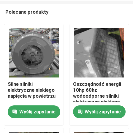
Polecane produkty
Silne silniki
Oszczędność energii
elektryczne niskiego
10hp 60hz
Dom
napięcia w powietrzu
wodoodporne silniki
elektryczne niskiego
napięcia
Wyślij zapytanie
Wyślij zapytanie
O nas
Łączność