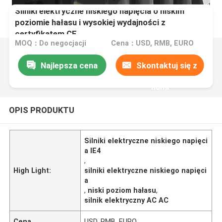
Silniki elektryczne niskiego napięcia o niskim
poziomie hałasu i wysokiej wydajności z
certyfikatem CE
MOQ：Do negocjacji
Cena：USD, RMB, EURO
Najlepsza cena
Skontaktuj się z
nami
OPIS PRODUKTU
Silniki elektryczne niskiego napięci
a IE4
,
High Light:
silniki elektryczne niskiego napięci
a
,
niski poziom hałasu
,
silnik elektryczny AC AC
Cena
USD, RMB, EURO