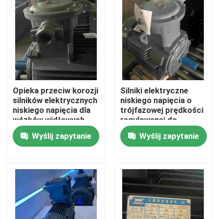
Produkty
Filmy
Silnik elektryczny o wysokiej wydajności
Opieka przeciw korozji
Silniki elektryczne
silników elektrycznych
niskiego napięcia o
niskiego napięcia dla
trójfazowej prędkości
wózków widłowych
regulowanej do
Jednofazowe silniki elektryczne
maszyny do pakowania
Wyślij zapytanie
Wyślij zapytanie
Silniki elektryczne trójfazowe
Silniki elektryczne niskiego napięcia
Silnik indukcyjny średniego napięcia