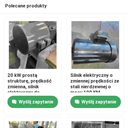
Polecane produkty
20 kW prostą
Silnik elektryczny o
strukturę, prędkość
zmiennej prędkości ze
zmienna, silnik
stali nierdzewnej o
Dom
elektryczny do
mocy 100 KM
maszyny do pakowania
Wyślij zapytanie
Wyślij zapytanie
O nas
Łączność