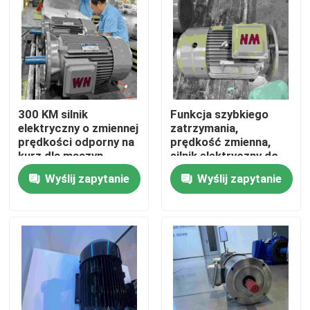
Produkty
Filmy
300 KM silnik
Funkcja szybkiego
Silnik elektryczny o wysokiej wydajności
elektryczny o zmiennej
zatrzymania,
prędkości odporny na
prędkość zmienna,
kurz dla maszyn
silnik elektryczny do
transportowych
prasy kującej
Jednofazowe silniki elektryczne
Wyślij zapytanie
Wyślij zapytanie
Silniki elektryczne trójfazowe
Silniki elektryczne niskiego napięcia
Silnik indukcyjny średniego napięcia