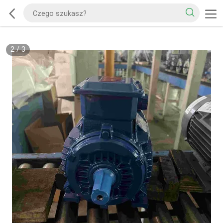
2
/
3