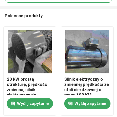
Polecane produkty
20 kW prostą
Silnik elektryczny o
Dom
strukturę, prędkość
zmiennej prędkości ze
zmienna, silnik
stali nierdzewnej o
elektryczny do
mocy 100 KM
Produkty
maszyny do pakowania
Wyślij zapytanie
Wyślij zapytanie
Filmy