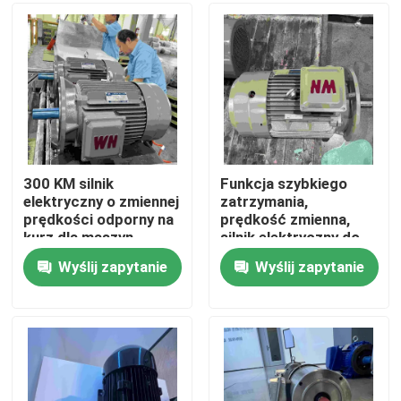
O nas
Wycieczka po fabryce
Kontrola jakości
300 KM silnik
Funkcja szybkiego
elektryczny o zmiennej
zatrzymania,
prędkości odporny na
prędkość zmienna,
Skontaktuj się z nami
kurz dla maszyn
silnik elektryczny do
transportowych
prasy kującej
Wyślij zapytanie
Wyślij zapytanie
Poprosić o wycenę
Silnik elektryczny o wysokiej wydajności
Jednofazowe silniki elektryczne