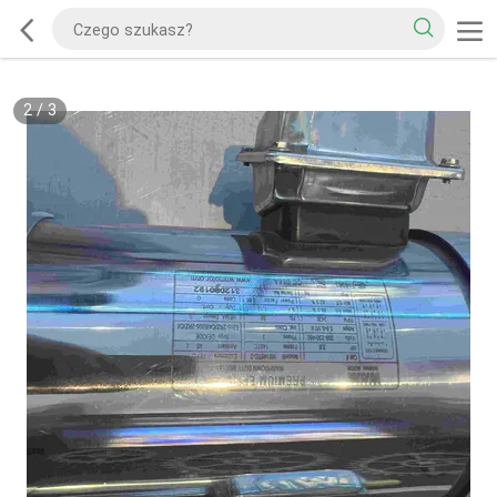
2
/
3