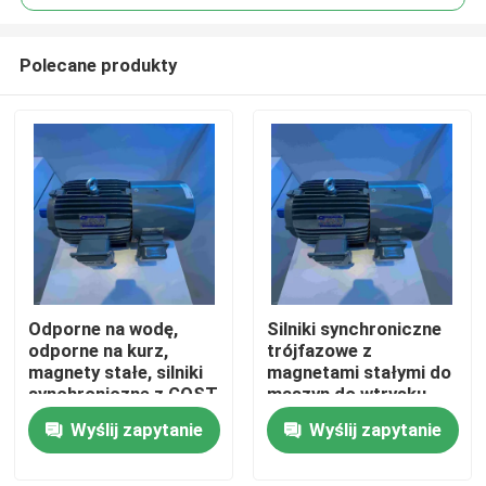
Polecane produkty
Odporne na wodę,
Silniki synchroniczne
Dom
odporne na kurz,
trójfazowe z
magnety stałe, silniki
magnetami stałymi do
synchroniczne z GOST
maszyn do wtrysku
O nas
Wyślij zapytanie
Wyślij zapytanie
Łączność