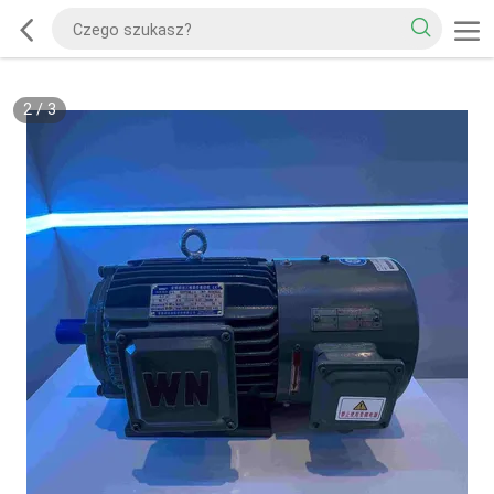
2
/
3