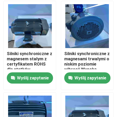
Produkty
Filmy
Silnik elektryczny o wysokiej wydajności
Silniki synchroniczne z
Silniki synchroniczne z
magnesem stałym z
magnesami trwałymi o
certyfikatem ROHS
niskim poziomie
Jednofazowe silniki elektryczne
dla statków
wibracji Wysoka
wydajność
Wyślij zapytanie
Wyślij zapytanie
Silniki elektryczne trójfazowe
Silniki elektryczne niskiego napięcia
Silnik indukcyjny średniego napięcia