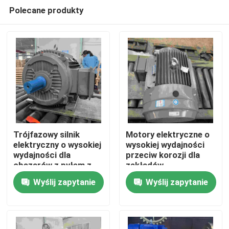
Polecane produkty
Trójfazowy silnik
Motory elektryczne o
elektryczny o wysokiej
wysokiej wydajności
wydajności dla
przeciw korozji dla
Dom
obszarów z pyłem z
zakładów
GOST
chemicznych
Wyślij zapytanie
Wyślij zapytanie
O nas
Łączność