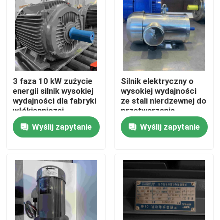
Produkty
Filmy
3 faza 10 kW zużycie
Silnik elektryczny o
Silnik elektryczny o wysokiej wydajności
energii silnik wysokiej
wysokiej wydajności
wydajności dla fabryki
ze stali nierdzewnej do
włókienniczej
przetwarzania
żywności zgodnie z
Jednofazowe silniki elektryczne
Wyślij zapytanie
Wyślij zapytanie
GOST
Silniki elektryczne trójfazowe
Silniki elektryczne niskiego napięcia
Silnik indukcyjny średniego napięcia