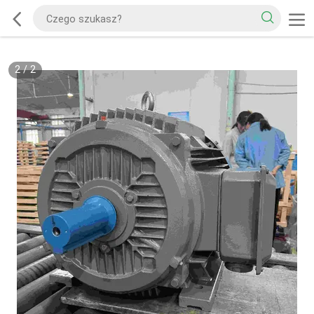
2
/
2