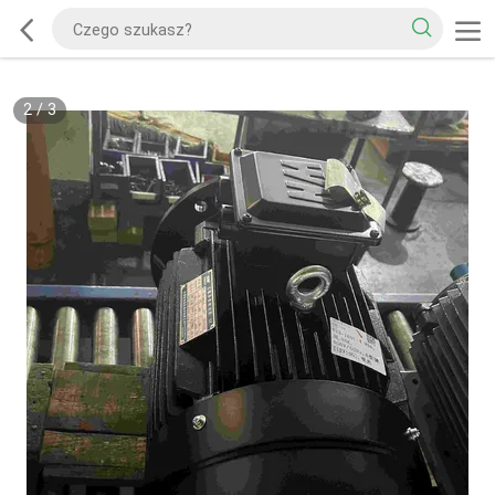
2
/
3