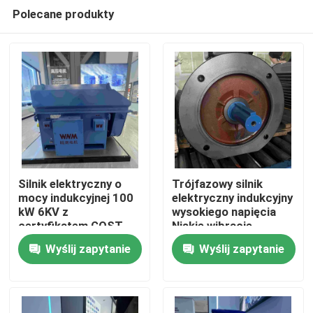
Polecane produkty
Silnik elektryczny o
Trójfazowy silnik
mocy indukcyjnej 100
elektryczny indukcyjny
kW 6KV z
wysokiego napięcia
Dom
certyfikatem GOST
Niskie wibracje
Wyślij zapytanie
Wyślij zapytanie
Produkty
Filmy