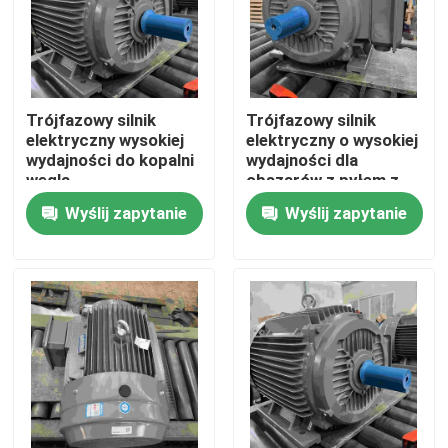
Trójfazowy silnik
Trójfazowy silnik
elektryczny wysokiej
elektryczny o wysokiej
wydajności do kopalni
wydajności dla
węgla
obszarów z pyłem z
GOST
Wyślij zapytanie
Wyślij zapytanie
Dom
Produkty
Filmy