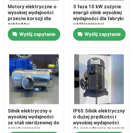
Motory elektryczne o
3 faza 10 kW zużycie
wysokiej wydajności
energii silnik wysokiej
O nas
przeciw korozji dla
wydajności dla fabryki
zakładów
włókienniczej
chemicznych
Wyślij zapytanie
Wyślij zapytanie
Wycieczka po fabryce
Kontrola jakości
Skontaktuj się z nami
Poprosić o wycenę
Silnik elektryczny o
IP65 Silnik elektryczny
Silnik elektryczny o wysokiej wydajności
wysokiej wydajności
o dużej prędkości i
ze stali nierdzewnej do
wysokiej wydajności
przetwarzania
do napędzania maszyn
Jednofazowe silniki elektryczne