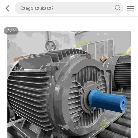
2
/
2