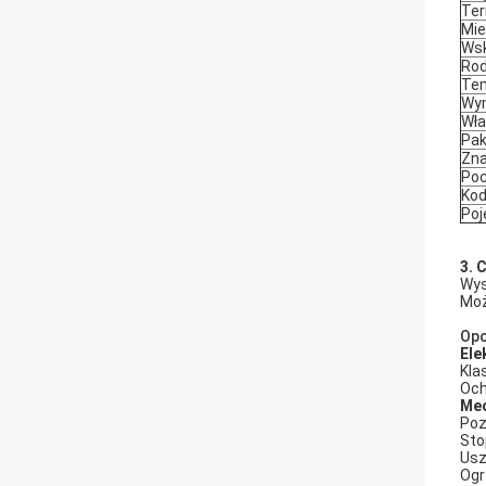
Ter
Mie
Wsk
Rod
Tem
Wy
Wł
Pak
Zna
Poc
Kod
Poj
3. 
Wys
Moż
Opc
Ele
Klas
Och
Mec
Poz
Sto
Usz
Ogr