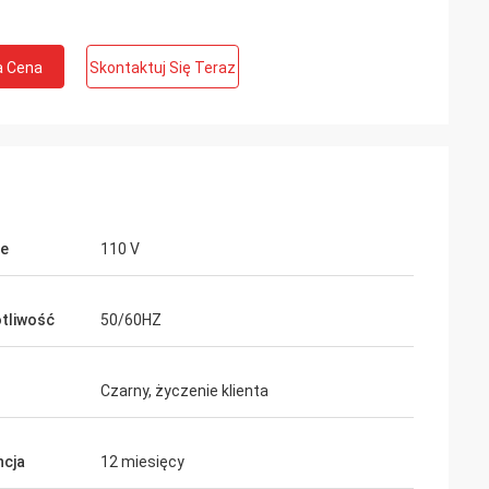
a Cena
Skontaktuj Się Teraz
ie
110 V
tliwość
50/60HZ
Czarny, życzenie klienta
cja
12 miesięcy