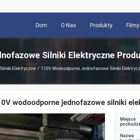
Dom
O Nas
Produkty
Filmy
nofazowe Silniki Elektryczne Prod
ilniki Elektryczne
/
110V Wodoodporne Jednofazowe Silniki Elektryc
0V wodoodporne jednofazowe silniki ele
Miejsce
pochodze
Nazwa