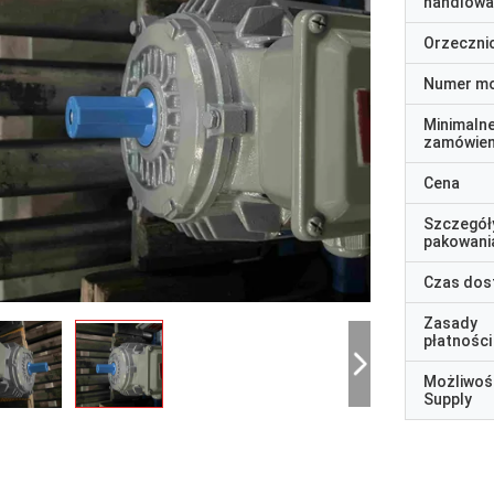
handlowa
Orzeczni
Numer m
Minimaln
zamówien
Cena
Szczegół
pakowani
Czas dos
Zasady
płatności
Możliwoś
Supply