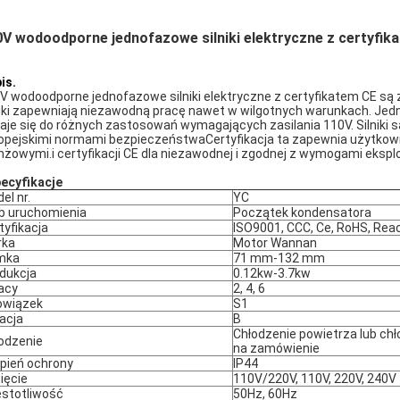
V wodoodporne jednofazowe silniki elektryczne z certyfik
is.
V wodoodporne jednofazowe silniki elektryczne z certyfikatem CE są
niki zapewniają niezawodną pracę nawet w wilgotnych warunkach. Jedn
aje się do różnych zastosowań wymagających zasilania 110V. Silniki
opejskimi normami bezpieczeństwaCertyfikacja ta zapewnia użytkow
nżowymi.i certyfikacji CE dla niezawodnej i zgodnej z wymogami eksplo
ecyfikacje
el nr.
YC
b uruchomienia
Początek kondensatora
tyfikacja
ISO9001, CCC, Ce, RoHS, Rea
rka
Motor Wannan
mka
71 mm-132 mm
dukcja
0.12kw-3.7kw
acy
2, 4, 6
owiązek
S1
lacja
B
Chłodzenie powietrza lub ch
odzenie
na zamówienie
pień ochrony
IP44
ięcie
110V/220V, 110V, 220V, 240V
stotliwość
50Hz, 60Hz