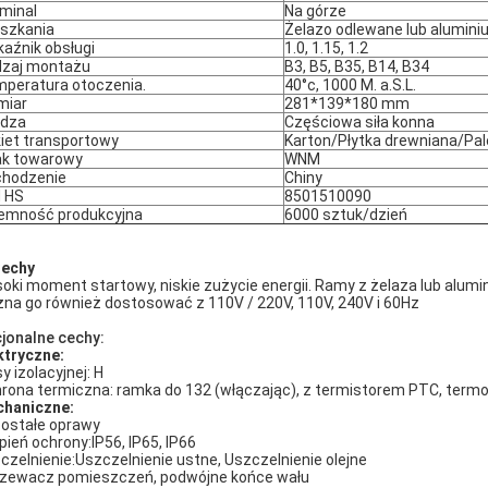
minal
Na górze
szkania
Żelazo odlewane lub alumin
aźnik obsługi
1.0, 1.15, 1.2
zaj montażu
B3, B5, B35, B14, B34
peratura otoczenia.
40°c, 1000 M. a.S.L.
miar
281*139*180 mm
adza
Częściowa siła konna
iet transportowy
Karton/Płytka drewniana/Pal
k towarowy
WNM
hodzenie
Chiny
 HS
8501510090
emność produkcyjna
6000 sztuk/dzień
Cechy
oki moment startowy, niskie zużycie energii. Ramy z żelaza lub alum
na go również dostosować z 110V / 220V, 110V, 240V i 60Hz
jonalne cechy:
ktryczne:
y izolacyjnej: H
rona termiczna: ramka do 132 (włączając), z termistorem PTC, term
haniczne:
ostałe oprawy
pień ochrony:IP56, IP65, IP66
czelnienie:Uszczelnienie ustne, Uszczelnienie olejne
zewacz pomieszczeń, podwójne końce wału