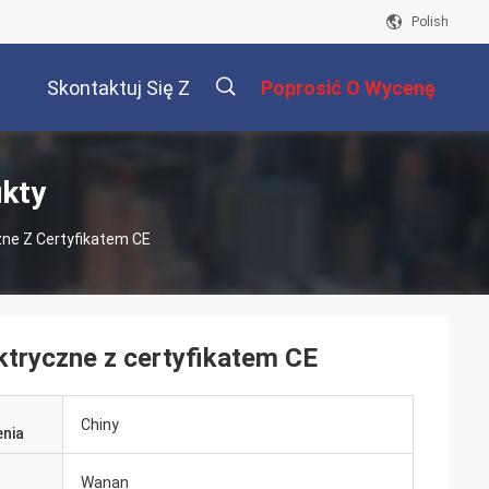
Polish
Skontaktuj Się Z
Poprosić O Wycenę
Nami
描
ukty
zne Z Certyfikatem CE
述
ktryczne z certyfikatem CE
Chiny
nia
Wanan