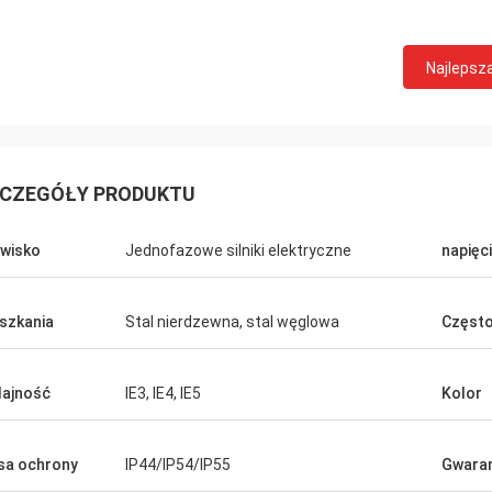
Najlepsz
CZEGÓŁY PRODUKTU
wisko
Jednofazowe silniki elektryczne
napięc
szkania
Stal nierdzewna, stal węglowa
Często
ajność
IE3, IE4, IE5
Kolor
sa ochrony
IP44/IP54/IP55
Gwaran