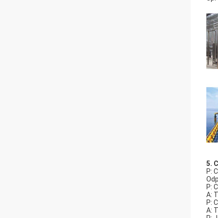
5. 
P: 
Odp
P: 
A: 
P: 
A: 
P: J