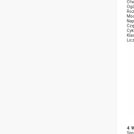
Otw
Ogó
Roz
Moc
Nap
Czę
Cyk
Klas
Lic
4. 
Spr