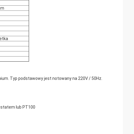
ium
etka
inium. Typ podstawowy jest notowany na 220V / 50Hz.
ostatem lub PT100