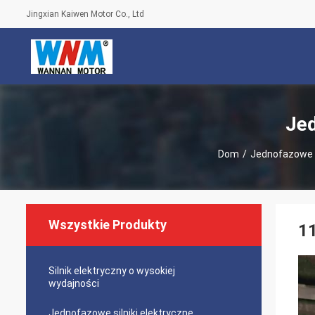
Jingxian Kaiwen Motor Co., Ltd
Jed
Dom
/
Jednofazowe S
Wszystkie Produkty
11
Silnik elektryczny o wysokiej
wydajności
Jednofazowe silniki elektryczne