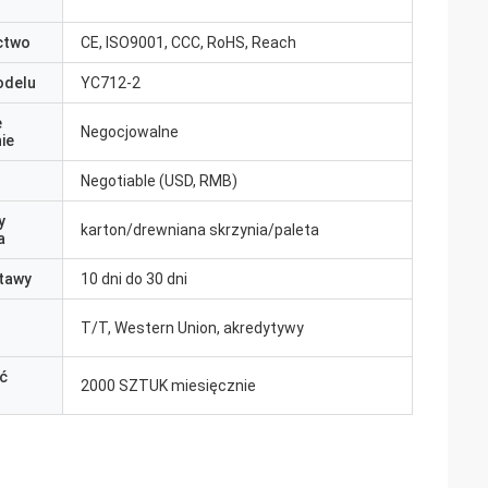
ctwo
CE, ISO9001, CCC, RoHS, Reach
odelu
YC712-2
e
Negocjowalne
ie
Negotiable (USD, RMB)
y
karton/drewniana skrzynia/paleta
a
tawy
10 dni do 30 dni
T/T, Western Union, akredytywy
ć
2000 SZTUK miesięcznie