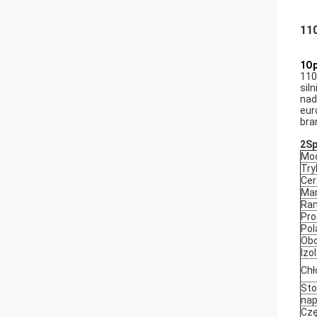
110
1Op
110
sil
nad
eur
bra
2Sp
Mod
Try
Cer
Ma
Ra
Pro
Pol
Ob
Izo
Chł
Sto
nap
Czę