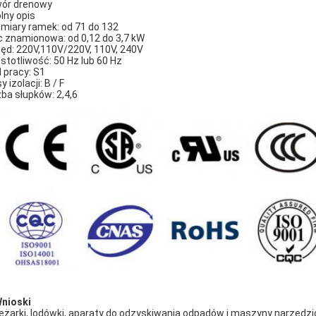
ór drenowy
lny opis
miary ramek: od 71 do 132
 znamionowa: od 0,12 do 3,7 kW
ęd: 220V,110V/220V, 110V, 240V
stotliwość: 50 Hz lub 60 Hz
l pracy: S1
y izolacji: B / F
zba słupków: 2,4,6
Wnioski
ężarki, lodówki, aparaty do odzyskiwania odpadów i maszyny narzędzi