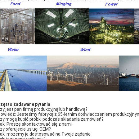
Często zadawane pytania
Czy jest pan firmą produkcyjną lub handlową?
owiedź: Jesteśmy fabryką z 65-letnim doświadczeniem produkcyjnym 
Czy mogę kupić próbki podczas składania zamówień?
Tak. Proszę skontaktować się z nami.
Czy oferujecie usługi OEM?
Tak, możemy je dostosować na Twoje żądanie.
aki jest czas realizacji?