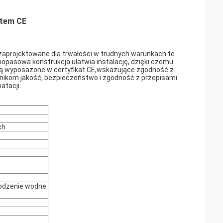
atem CE
 zaprojektowane dla trwałości w trudnych warunkach.te
opasowa konstrukcja ułatwia instalację, dzięki czemu
 są wyposażone w certyfikat CE,wskazujące zgodność z
nikom jakość, bezpieczeństwo i zgodność z przepisami
atacji.
ch
łodzenie wodne